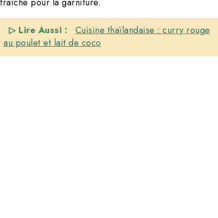
fraîche pour la garniture.
▷ Lire Aussi :
Cuisine thaïlandaise : curry rouge
au poulet et lait de coco