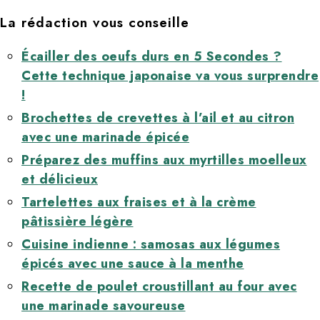
La rédaction vous conseille
Écailler des oeufs durs en 5 Secondes ?
Cette technique japonaise va vous surprendre
!
Brochettes de crevettes à l’ail et au citron
avec une marinade épicée
Préparez des muffins aux myrtilles moelleux
et délicieux
Tartelettes aux fraises et à la crème
pâtissière légère
Cuisine indienne : samosas aux légumes
épicés avec une sauce à la menthe
Recette de poulet croustillant au four avec
une marinade savoureuse