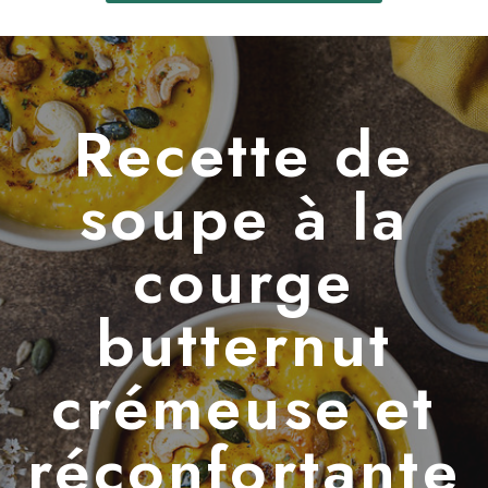
Recette de
soupe à la
courge
butternut
crémeuse et
réconfortante