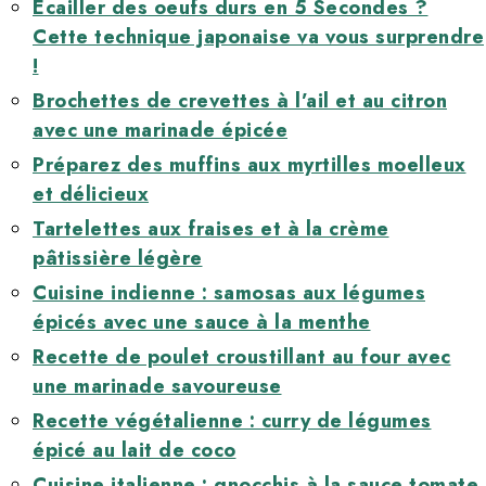
Écailler des oeufs durs en 5 Secondes ?
Cette technique japonaise va vous surprendre
!
Brochettes de crevettes à l’ail et au citron
avec une marinade épicée
Préparez des muffins aux myrtilles moelleux
et délicieux
Tartelettes aux fraises et à la crème
pâtissière légère
Cuisine indienne : samosas aux légumes
épicés avec une sauce à la menthe
Recette de poulet croustillant au four avec
une marinade savoureuse
Recette végétalienne : curry de légumes
épicé au lait de coco
Cuisine italienne : gnocchis à la sauce tomate